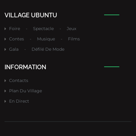
VILLAGE UBUNTU
Foire
-
Spectacle
-
Jeux
Contes
-
Musique
-
Films
Gala
-
Défilé De Mode
INFORMATION
Contacts
Plan Du Village
En Direct