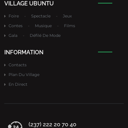
VILLAGE UBUNTU
Foire
-
Spectacle
-
Jeux
Contes
-
Musique
-
Films
Gala
-
Défilé De Mode
INFORMATION
Contacts
Plan Du Village
En Direct
(237) 222 20 70 40