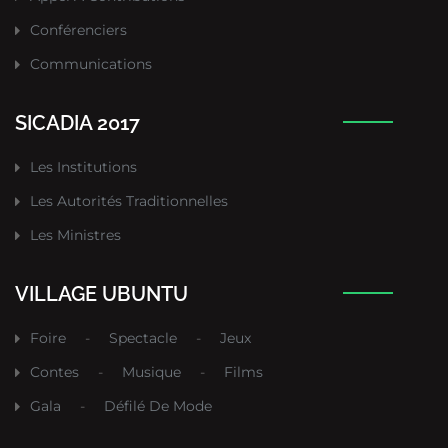
Conférenciers
Communications
SICADIA 2017
Les Institutions
Les Autorités Traditionnelles
Les Ministres
VILLAGE UBUNTU
Foire
-
Spectacle
-
Jeux
Contes
-
Musique
-
Films
Gala
-
Défilé De Mode