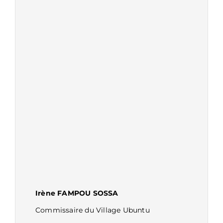
INFORMATIONS
Localisation
Hôtel Hilton, 1er étage
Téléphone
(237) 652 60 60 52 / 656 76
85 85
Contact Mail
artiren@yahoo.fr
www.artiren-design.com
Irène FAMPOU SOSSA
Commissaire du Village Ubuntu