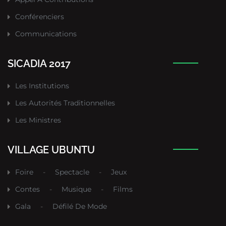
Conférenciers
Communications
SICADIA 2017
Les Institutions
Les Autorités Traditionnelles
Les Ministres
VILLAGE UBUNTU
Foire
-
Spectacle
-
Jeux
Contes
-
Musique
-
Films
Gala
-
Défilé De Mode