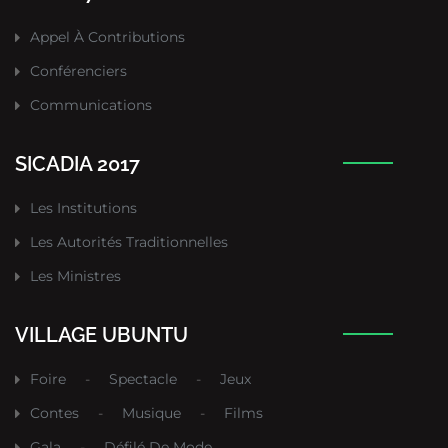
Appel À Contributions
Conférenciers
Communications
SICADIA 2017
Les Institutions
Les Autorités Traditionnelles
Les Ministres
VILLAGE UBUNTU
Foire
-
Spectacle
-
Jeux
Contes
-
Musique
-
Films
Gala
-
Défilé De Mode