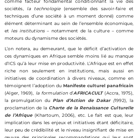
comme facteur fondamental conditionnant la vie des
sociétés,
la technologie
(ensemble des savoir-faire et
techniques d’une société à un moment donné) comme
élément déterminant au sein de l’ensemble économique,
et
les institutions
– notamment de la culture – comme
moteurs du dynamisme des sociétés.
L’on notera, au demeurant, que le déficit d’activation de
ces dynamiques en Afrique semble moins lié au manque
d’ICS qu’à leur mise en productivité. L’Afrique est en effet
riche non seulement en institutions, mais aussi en
initiatives de coordination à divers niveaux, comme en
témoignent l’adoption du
Manifeste culturel panafricain
(Alger, 1969),
la formulation
d’
AFRICACULT
(Accra, 1975),
la promulgation du
Plan d’Action de Dakar
(
1992), la
proclamation de la
Charte de la Renaissance Culturelle
de l’Afrique
(Khartoum, 2006), etc. Le fait est que, leur
implication dans les enjeux et initiatives étant déficitaire,
leur peu de crédibilité et le niveau insignifiant de mise en
œuvre des principales recommandations qui leur sont