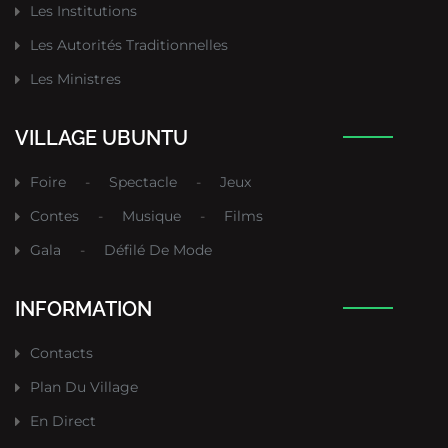
Les Institutions
Les Autorités Traditionnelles
Les Ministres
VILLAGE UBUNTU
Foire
-
Spectacle
-
Jeux
Contes
-
Musique
-
Films
Gala
-
Défilé De Mode
INFORMATION
Contacts
Plan Du Village
En Direct