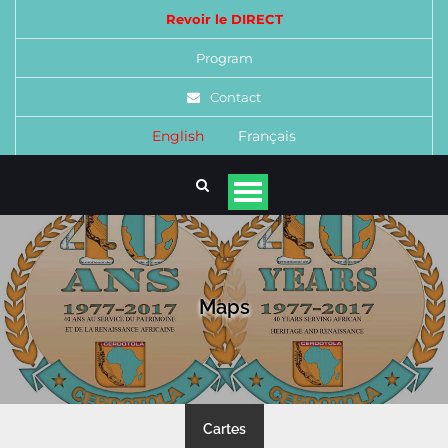
Revoir le DIRECT
Program
Contact
English
Français
Maps
Cartes