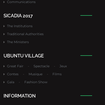
Communications
SICADIA 2017
The Institutions
Traditional Authorities
The Ministers
UBUNTU VILLAGE
Great Fair
-
Spectacle
-
Jeux
Contes
-
Musique
-
Films
Gala
-
Fashion Show
INFORMATION