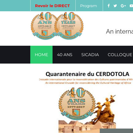
Revoir le DIRECT
Program
An intern
HOME
40 ANS
SICADIA
COLLOQUE