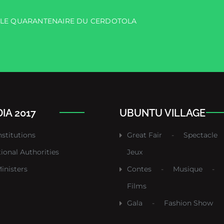
R LE QUARANTENAIRE DU CERDOTOLA
IA 2017
UBUNTU VILLAGE
nstitutions
Great Fair
-
Spectacle
tional Authorities
Jeux
inisters
Contes
-
Musique
-
Films
Gala
-
Fashion Show