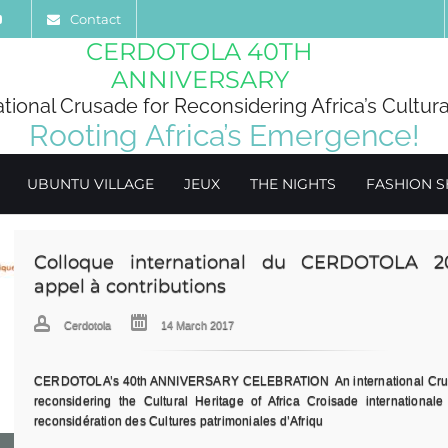
Contact
CERDOTOLA 40TH
ANNIVERSARY
ational Crusade for Reconsidering Africa’s Cultura
Rooting Africa’s Emergence!
UBUNTU VILLAGE
JEUX
THE NIGHTS
FASHION 
Le village Ubuntu en image
Cerdotola
08 March 2017
Grande exposition des arts africains. Venez découvrir ce que les Afric
jadis fait et s'apprete à refaire dans les arts et les sciences. Village Ubunt