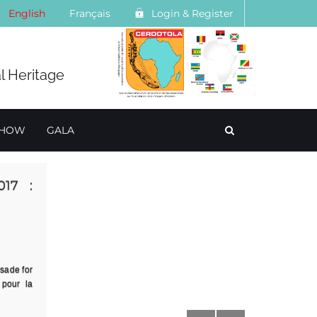
English
Français
Login & Register
l Heritage
SHOW
GALA
ains ont
u