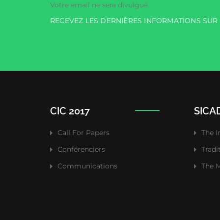
Votre email ne sera divulgué.
RECEVEZ LES DERNIÈRES INFORMATIONS SU
CIC 2017
SICAD
Call For Papers
The I
Conférenciers
Tradi
Communications
The M