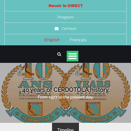
Revoir le DIRECT
Program
Contact
English
Français
40 years of CERDOTOLA history
From 1977 to the present day.
Timeline