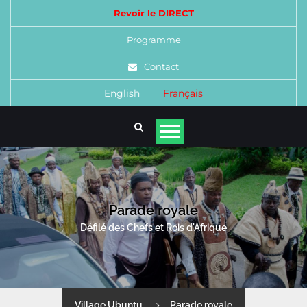
Revoir le DIRECT
Programme
Contact
English
Français
Parade royale
Défilé des Chefs et Rois d'Afrique
Village Ubuntu
Parade royale