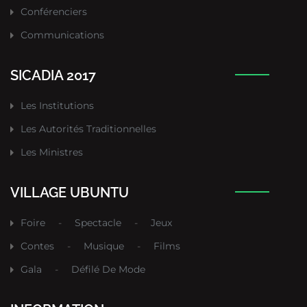
Conférenciers
Communications
SICADIA 2017
Les Institutions
Les Autorités Traditionnelles
Les Ministres
VILLAGE UBUNTU
Foire
-
Spectacle
-
Jeux
Contes
-
Musique
-
Films
Gala
-
Défilé De Mode