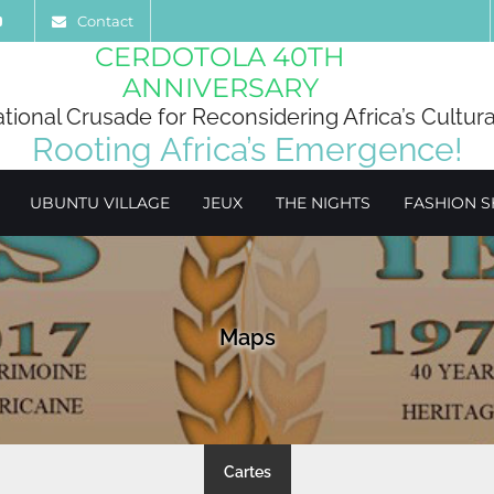
Contact
CERDOTOLA 40TH
ANNIVERSARY
ational Crusade for Reconsidering Africa’s Cultura
Rooting Africa’s Emergence!
UBUNTU VILLAGE
JEUX
THE NIGHTS
FASHION 
Maps
Cartes