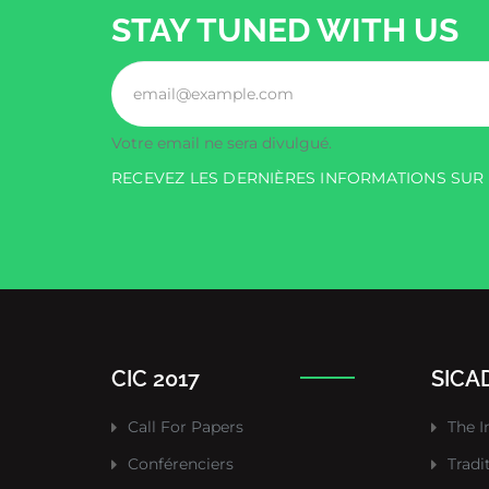
STAY TUNED WITH US
Votre email ne sera divulgué.
RECEVEZ LES DERNIÈRES INFORMATIONS SU
CIC 2017
SICAD
Call For Papers
The I
Conférenciers
Tradi