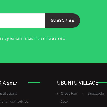
SUBSCRIBE
R LE QUARANTENAIRE DU CERDOTOLA
IA 2017
UBUNTU VILLAGE
nstitutions
Great Fair
-
Spectacle
tional Authorities
Jeux