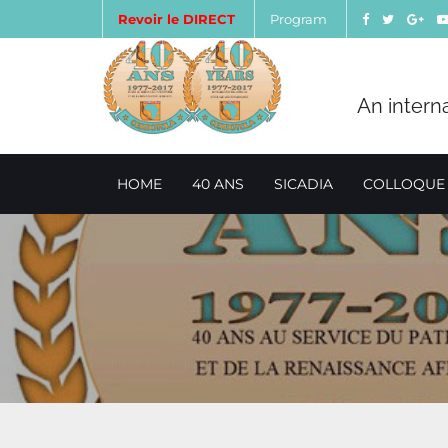
Revoir le DIRECT
Program
An intern
HOME
40 ANS
SICADIA
COLLOQUE