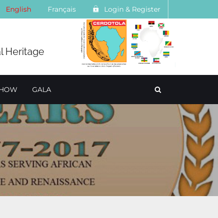
English
Français
Login & Register
l Heritage
SHOW
GALA