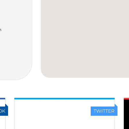
m
OK
TWITTER