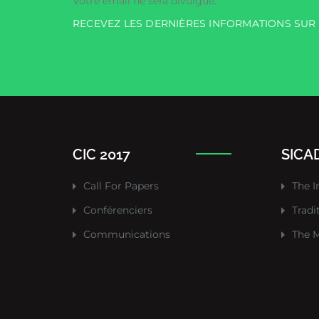
Votre email ne sera divulgué.
RECEVEZ LES DERNIÈRES INFORMATIONS SU
CIC 2017
SICAD
Call For Papers
The I
Conférenciers
Tradi
Communications
The M