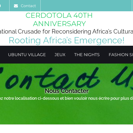
Contact
CERDOTOLA 40TH
ANNIVERSARY
ational Crusade for Reconsidering Africa’s Cultura
Rooting Africa’s Emergence!
UBUNTU VILLAGE
JEUX
THE NIGHTS
FASHION 
Nous Contacter
ez notre localisation ci-dessous et bien vouloir nous écrire pour plus d