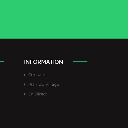
INFORMATION
-
Contacts
Plan Du Village
En Direct