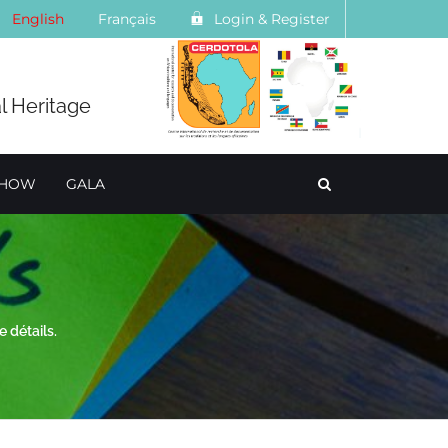
English
Français
Login & Register
l Heritage
SHOW
GALA
e détails.