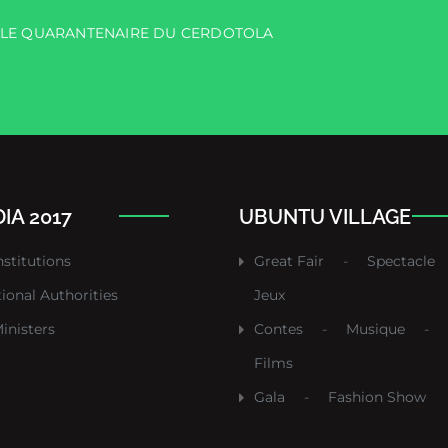
R LE QUARANTENAIRE DU CERDOTOLA
IA 2017
UBUNTU VILLAGE
nstitutions
Great Fair
-
Spectacle
tional Authorities
Jeux
inisters
Contes
-
Musique
-
Films
Gala
-
Fashion Show