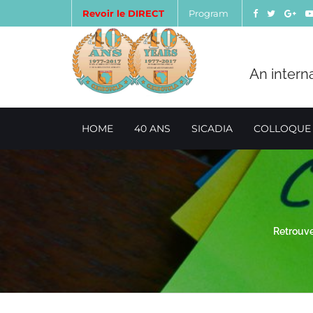
Revoir le DIRECT
Program
An intern
HOME
40 ANS
SICADIA
COLLOQUE
Retrouv