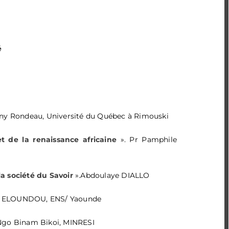
SESSION 
é
Panel 2 : Les 
«
Leçon i
«
Présent
ny Rondeau, Université du Québec à Rimouski
«
Problém
Dominiqu
et de la renaissance africaine
». Pr Pamphile
«
Institut
la société du Savoir
».Abdoulaye DIALLO
«
Jeuness
Yaoundé I
é ELOUNDOU, ENS/ Yaounde
“
Literary
 Ngo Binam Bikoi, MINRESI
in Anglo