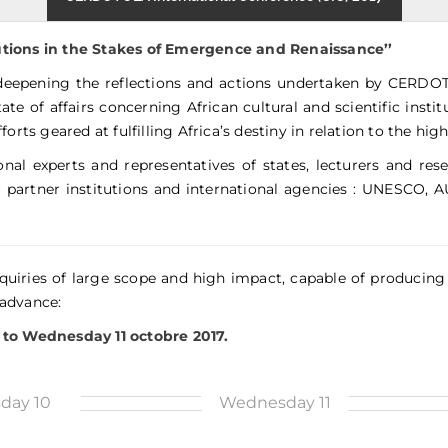
itutions in the Stakes of Emergence and Renaissance’’
f deepening the reflections and actions undertaken by CERDO
state of affairs concerning African cultural and scientific inst
forts geared at fulfilling Africa’s destiny in relation to the hig
onal experts and representatives of states, lecturers and res
 or partner institutions and international agencies : UNES
 inquiries of large scope and high impact, capable of produc
 advance:
 to Wednesday 11 octobre 2017.
day 10
Wednesday 11