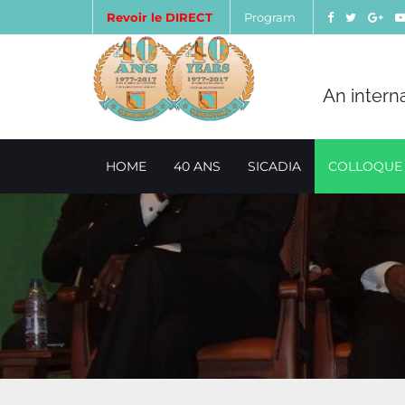
Revoir le DIRECT
Program
An intern
HOME
40 ANS
SICADIA
COLLOQUE