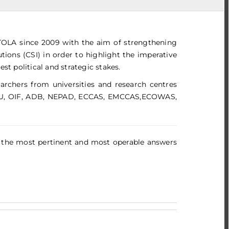
TOLA since 2009 with the aim of strengthening
itutions (CSI) in order to highlight the imperative
hest political and strategic stakes.
earchers from universities and research centres
CO, AU, OIF, ADB, NEPAD, ECCAS, EMCCAS,ECOWAS,
ing the most pertinent and most operable answers