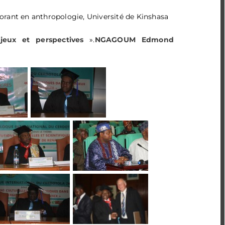
rant en anthropologie, Université de Kinshasa
«
De la p
de l’escl
jeux et perspectives
».
NGAGOUM Edmond
“
Bimbia a
“
Rediscov
and Herit
SESSION 
Panel 3 : Les 
«
Leçon i
«
Présent
« Le rôle