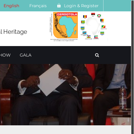
English
Français
Login & Register
l Heritage
SHOW
GALA