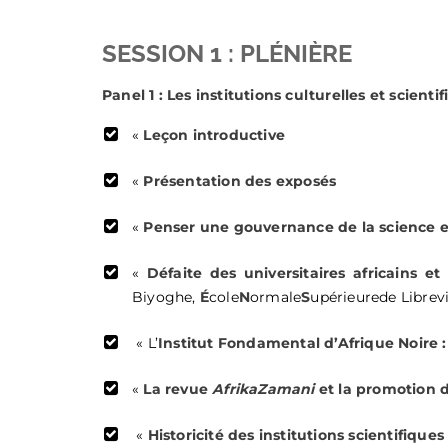
SESSION 1 : PLÉNIÈRE
Panel 1 : Les institutions culturelles et scientif
«
Leçon introductive
«
Présentation des exposés
«
Penser une gouvernance de la science et
«
Défaite des universitaires africains e
Biyoghe,
É
cole
N
ormale
S
upérieurede Librevil
« L’
Institut Fondamental d’Afrique Noire : 
«
La revue
AfrikaZamani
et la promotion de
«
Historicité des institutions scientifiqu