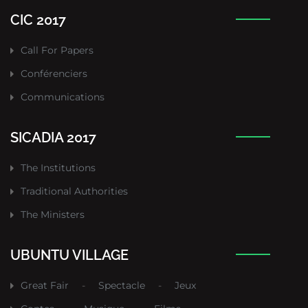
CIC 2017
Call For Papers
Conférenciers
Communications
SICADIA 2017
The Institutions
Traditional Authorities
The Ministers
UBUNTU VILLAGE
Great Fair
-
Spectacle
-
Jeux