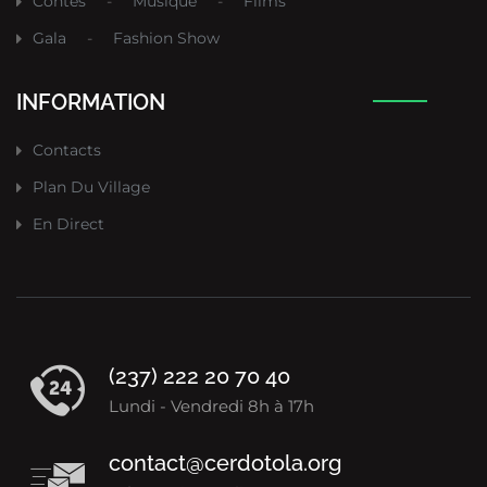
Contes
-
Musique
-
Films
Gala
-
Fashion Show
INFORMATION
Contacts
Plan Du Village
En Direct
(237) 222 20 70 40
Lundi - Vendredi 8h à 17h
contact@cerdotola.org