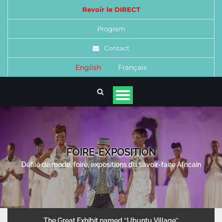
Revoir le DIRECT
Program
Contact
English
Français
FOIRE-EXPOSITION
Défilé de mode, foire, expositions du savoir-faire Africain
The Great Exhibit named ‘‘Ubuntu Village’’