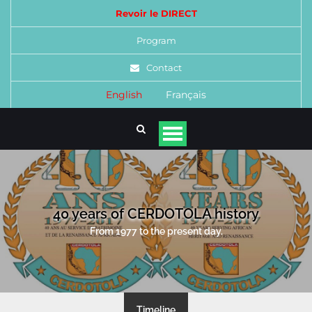
Revoir le DIRECT
Program
Contact
English
Français
40 years of CERDOTOLA history
From 1977 to the present day.
Timeline