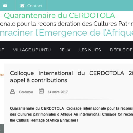
Contact
Quarantenaire du CERDOTOLA
ionale pour la reconsidération des Cultures Patri
nraciner l’Emergence de l’Afriqu
UE
VILLAGE UBUNTU
JEUX
LES NUITS
DÉFILÉ D
Colloque international du CERDOTOLA 2
Le village Ubuntu en image
appel à contributions
Cerdotola
08 mars 2017
Cerdotola
14 mars 2017
Grande exposition des arts africains. Venez découvrir ce que les Afric
jadis fait et s'apprete à refaire dans les arts et les sciences. Village Ubunt
Quarantenaire du CERDOTOLA Croisade internationale pour la reconsi
des Cultures patrimoniales d’Afrique An international Crusade for recon
the Cultural Heritage of Africa Enraciner l
Lire la suite
Lire la suite
»
»