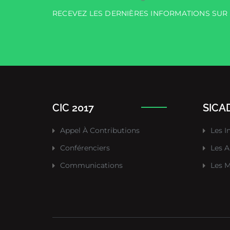
RECEVEZ LES DERNIÈRES INFORMATIONS SU
CIC 2017
SICAD
Appel À Contributions
Les I
Conférenciers
Les A
Communications
Les M