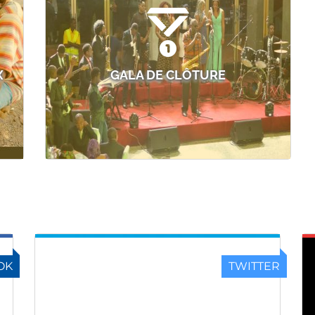
X
GALA DE CLÔTURE
OK
TWITTER