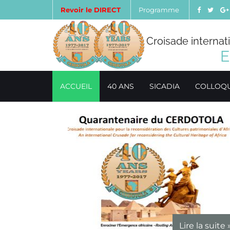
Revoir le DIRECT
Programme
Croisade internat
E
ACCUEIL
40 ANS
SICADIA
COLLOQ