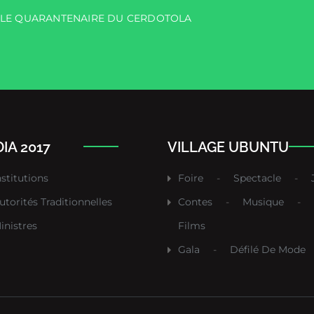
R LE QUARANTENAIRE DU CERDOTOLA
IA 2017
VILLAGE UBUNTU
nstitutions
Foire
-
Spectacle
-
utorités Traditionnelles
Contes
-
Musique
-
inistres
Films
Gala
-
Défilé De Mode