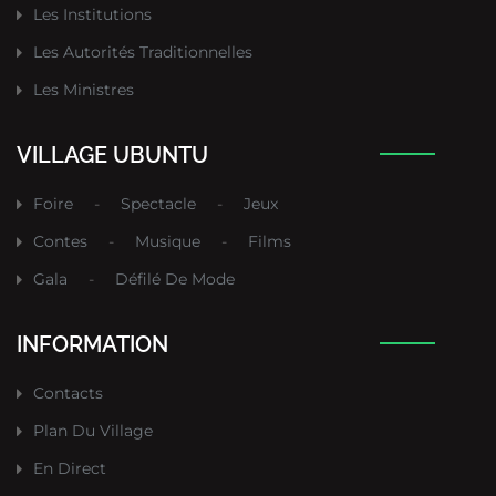
Les Institutions
Les Autorités Traditionnelles
Les Ministres
VILLAGE UBUNTU
Foire
-
Spectacle
-
Jeux
Contes
-
Musique
-
Films
Gala
-
Défilé De Mode
INFORMATION
Contacts
Plan Du Village
En Direct