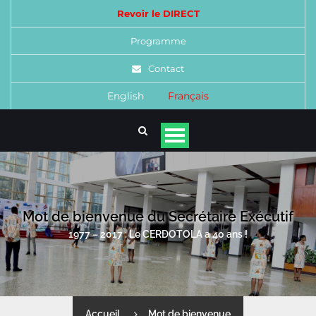
Revoir le DIRECT
Programme
Contact
English
Français
Mot de bienvenue du Secrétaire Exécutif
1977 – 2017 : Le CERDOTOLA a 40 ans !
Accueil
Mot de bienvenue