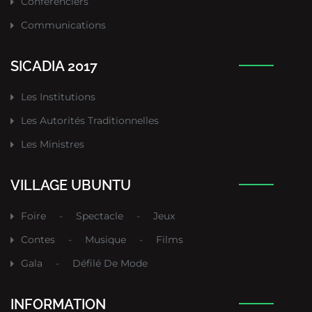
Conférenciers
Communications
SICADIA 2017
Les Institutions
Les Autorités Traditionnelles
Les Ministres
VILLAGE UBUNTU
Foire
-
Spectacle
-
Jeux
Contes
-
Musique
-
Films
Gala
-
Défilé De Mode
INFORMATION