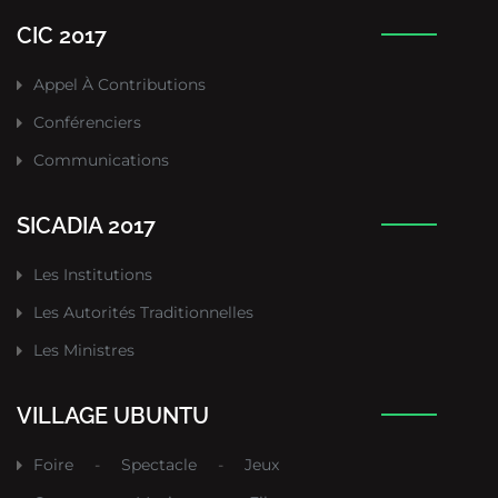
CIC 2017
Appel À Contributions
Conférenciers
Communications
SICADIA 2017
Les Institutions
Les Autorités Traditionnelles
Les Ministres
VILLAGE UBUNTU
Foire
-
Spectacle
-
Jeux