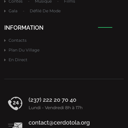
Contes
-
Musique
-
Films
Gala
-
Défilé De Mode
INFORMATION
Contacts
Plan Du Village
En Direct
(237) 222 20 70 40
Lundi - Vendredi 8h à 17h
contact@cerdotola.org