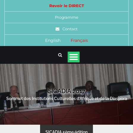
Revoir le DIRECT
Programme
Contact
English
Français
SICADIA 2017
Sommet des Institutions Culturelles d’Afrique et de la Diaspora
SICADIA 5ème édition