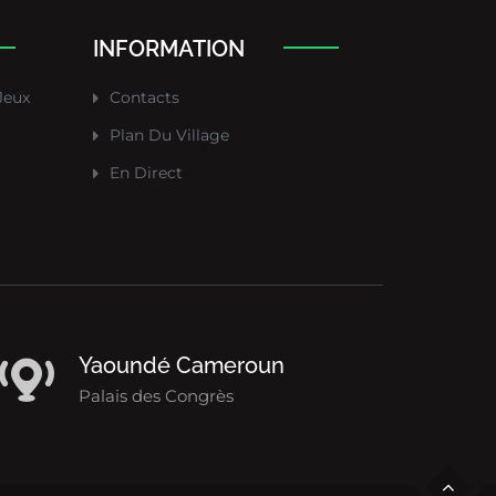
INFORMATION
Jeux
Contacts
Plan Du Village
En Direct
Yaoundé Cameroun
Palais des Congrès