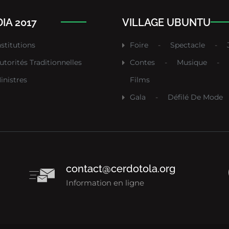
IA 2017
VILLAGE UBUNTU
nstitutions
Foire
-
Spectacle
-
utorités Traditionnelles
Contes
-
Musique
-
inistres
Films
Gala
-
Défilé De Mode
contact@cerdotola.org
Information en ligne