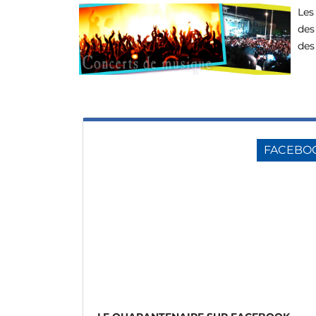
Les
des
des
FACEBO