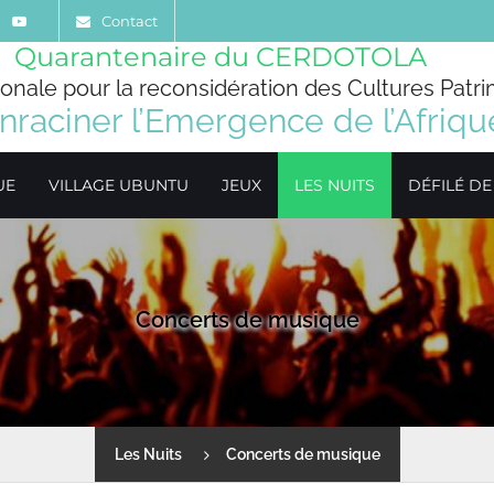
Contact
Quarantenaire du CERDOTOLA
ionale pour la reconsidération des Cultures Patri
nraciner l’Emergence de l’Afriqu
UE
VILLAGE UBUNTU
JEUX
LES NUITS
DÉFILÉ D
Concerts de musique
Les Nuits
Concerts de musique