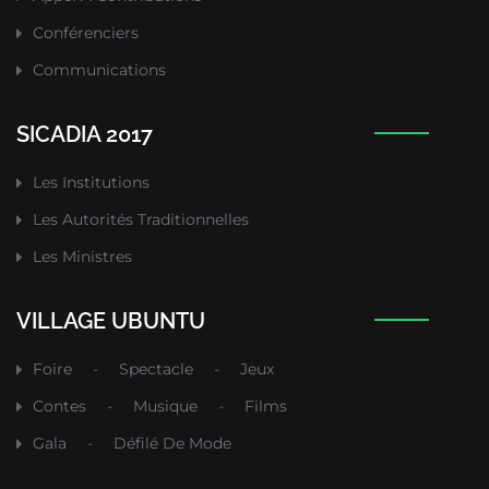
Conférenciers
Communications
SICADIA 2017
Les Institutions
Les Autorités Traditionnelles
Les Ministres
VILLAGE UBUNTU
Foire
-
Spectacle
-
Jeux
Contes
-
Musique
-
Films
Gala
-
Défilé De Mode