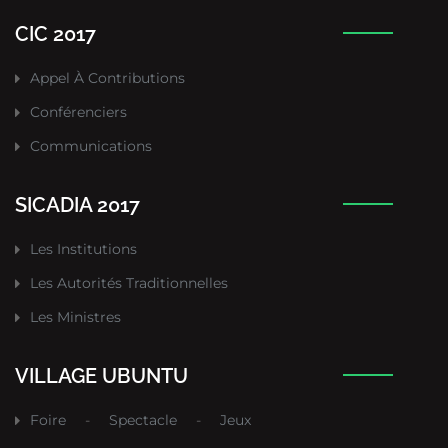
CIC 2017
Appel À Contributions
Conférenciers
Communications
SICADIA 2017
Les Institutions
Les Autorités Traditionnelles
Les Ministres
VILLAGE UBUNTU
Foire
-
Spectacle
-
Jeux